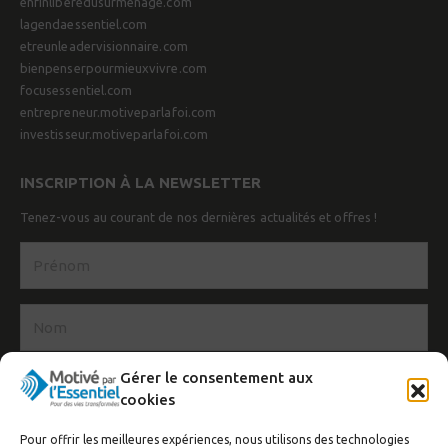
enfinliberedusurmenage.com
lagendaessentiel.com
etreunleadervisionnaire.com
bienpenserpourmieuxvivre.com
focusessentiel.com
entrepreneur.motiveparlafoi.com
investisseur.motiveparlafoi.com
INSCRIPTION À LA NEWSLETTER
Tenez-vous au courant de nos dernières actualités et offres !
Gérer le consentement aux
cookies
Pour offrir les meilleures expériences, nous utilisons des technologies
J’accepte de recevoir la newsletter