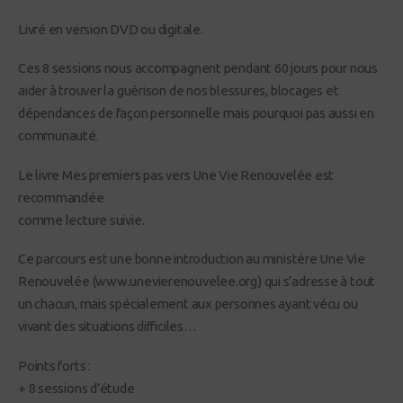
Livré en version DVD ou digitale.
Ces 8 sessions nous accompagnent pendant 60 jours pour nous
aider à trouver la guérison de nos blessures, blocages et
dépendances de façon personnelle mais pourquoi pas aussi en
communauté.
Le livre Mes premiers pas vers Une Vie Renouvelée est
recommandée
comme lecture suivie.
Ce parcours est une bonne introduction au ministère Une Vie
Renouvelée (www.unevierenouvelee.org) qui s’adresse à tout
un chacun, mais spécialement aux personnes ayant vécu ou
vivant des situations difficiles…
Points forts :
+ 8 sessions d’étude