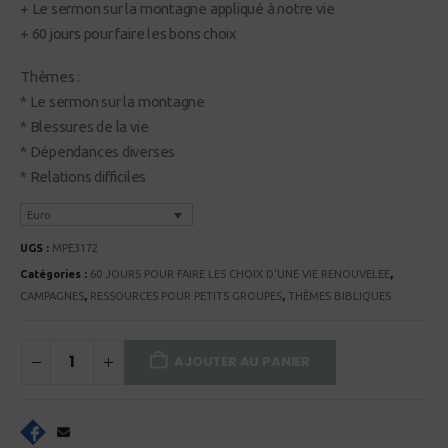
+ Le sermon sur la montagne appliqué à notre vie
+ 60 jours pour faire les bons choix
Thèmes :
* Le sermon sur la montagne
* Blessures de la vie
* Dépendances diverses
* Relations difficiles
Euro
UGS :
MPE3172
Catégories :
60 JOURS POUR FAIRE LES CHOIX D'UNE VIE RENOUVELEE
,
CAMPAGNES
,
RESSOURCES POUR PETITS GROUPES
,
THÈMES BIBLIQUES
AJOUTER AU PANIER