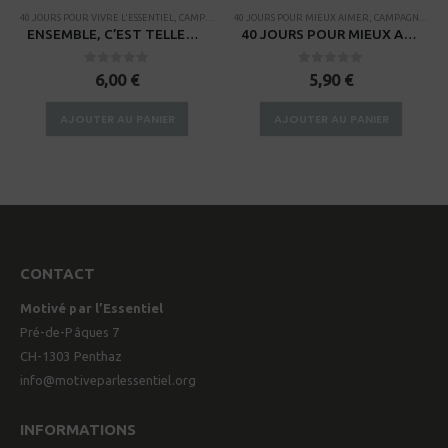
TS GROUPES
40 JOURS POUR VIVRE L'ESSENTIEL
,
THÈMES BIBLIQUES
,
CAMPAGNES
40 JOURS POUR MIEUX AIMER
,
CAMPAGNES
,
RE
ENSEMBLE, C’EST TELLEMENT MIEUX – Manuel pour enfants
40 JOURS POUR MIEUX AIMER – Guide d’étude
0
sur 5
0
sur 5
6,00
€
5,90
€
AJOUTER AU PANIER
AJOUTER AU PANIER
CONTACT
Motivé par l’Essentiel
Pré-de-Pâques 7
CH-1303 Penthaz
info@motiveparlessentiel.org
INFORMATIONS