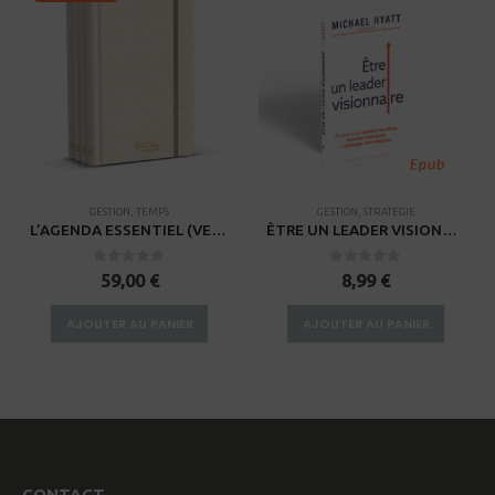
GESTION
,
TEMPS
GESTION
,
STRATEGIE
L’AGENDA ESSENTIEL (VERSION POCHE) Planifier vos objectifs (Abonnement annuel de 4 exemplaires à renouveler)
ÊTRE UN LEADER VISIONNAIRE – EPUB
0
sur 5
0
sur 5
59,00
€
8,99
€
AJOUTER AU PANIER
AJOUTER AU PANIER
CONTACT