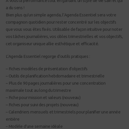
À vous la performance tout en gardant un style de vie sain et qui
a du sens !
Bien plus qu’un simple agenda, l’Agenda Essentiel sera votre
compagnon quotidien pour rester concentré sur les objectifs
que vous vous êtes fixés. Utilisable de façon intuitive pour noter
vos tâches journalières, vos cibles trimestrielles et vos objectifs,
cet organiseur unique allie esthétique et efficacité.
L’Agenda Essentiel regorge d’outils pratiques :
– Fiches modèles de présentation d’objectifs
– Outils de planification hebdomadaire et trimestrielle
– Plus de 90 pages journalières pour une concentration
maximale tout au long du trimestre
– Fiche pour mission et valeurs (nouveau)
– Fiches pour suivi des projets (nouveau)
– Calendriers mensuels et trimestriels pour planifier une année
entière
– Modèle d’une semaine idéale