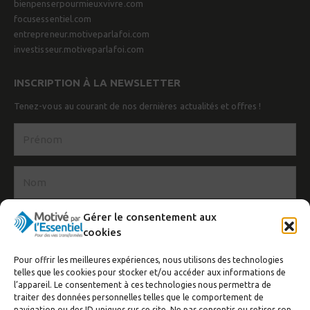
bienpenserpourmieuxvivre.com
focusessentiel.com
entrepreneur.motiveparlafoi.com
investisseur.motiveparlafoi.com
INSCRIPTION À LA NEWSLETTER
Tenez-vous au courant de nos dernières actualités et offres !
Gérer le consentement aux
cookies
Pour offrir les meilleures expériences, nous utilisons des technologies
J’accepte de recevoir la newsletter
telles que les cookies pour stocker et/ou accéder aux informations de
l’appareil. Le consentement à ces technologies nous permettra de
S'inscrire
traiter des données personnelles telles que le comportement de
navigation ou des ID uniques sur ce site. Ne pas consentir ou retirer son