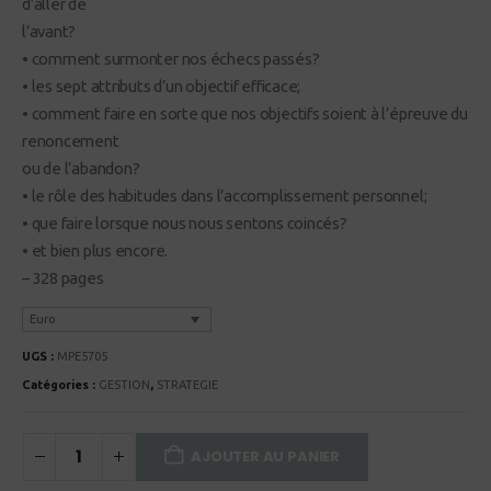
d’aller de
l’avant?
• comment surmonter nos échecs passés?
• les sept attributs d’un objectif efficace;
• comment faire en sorte que nos objectifs soient à l’épreuve du
renoncement
ou de l’abandon?
• le rôle des habitudes dans l’accomplissement personnel;
• que faire lorsque nous nous sentons coincés?
• et bien plus encore.
– 328 pages
Euro
UGS :
MPE5705
Catégories :
GESTION
,
STRATEGIE
AJOUTER AU PANIER