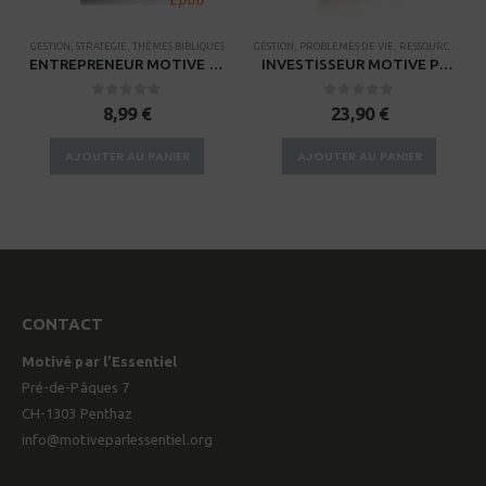
GESTION
,
STRATEGIE
,
THÈMES BIBLIQUES
GESTION
,
PROBLEMES DE VIE
,
RESSOURCES POUR PETITS GROUPES
ENTREPRENEUR MOTIVE PAR LA FOI – EPUB
INVESTISSEUR MOTIVE PAR LA FOI
0
sur 5
0
sur 5
8,99
€
23,90
€
AJOUTER AU PANIER
AJOUTER AU PANIER
CONTACT
Motivé par l’Essentiel
Pré-de-Pâques 7
CH-1303 Penthaz
info@motiveparlessentiel.org