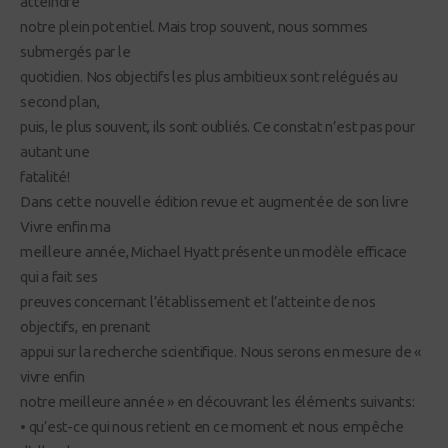
atteindre
notre plein potentiel. Mais trop souvent, nous sommes
submergés par le
quotidien. Nos objectifs les plus ambitieux sont relégués au
second plan,
puis, le plus souvent, ils sont oubliés. Ce constat n’est pas pour
autant une
fatalité!
Dans cette nouvelle édition revue et augmentée de son livre
Vivre enfin ma
meilleure année, Michael Hyatt présente un modèle efficace
qui a fait ses
preuves concernant l’établissement et l’atteinte de nos
objectifs, en prenant
appui sur la recherche scientifique. Nous serons en mesure de «
vivre enfin
notre meilleure année » en découvrant les éléments suivants:
• qu’est-ce qui nous retient en ce moment et nous empêche