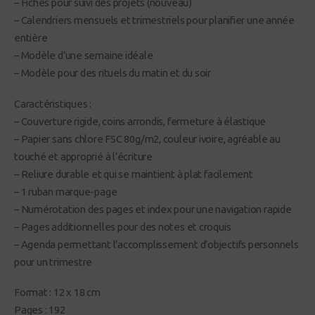
– Fiches pour suivi des projets (nouveau)
– Calendriers mensuels et trimestriels pour planifier une année
entière
– Modèle d’une semaine idéale
– Modèle pour des rituels du matin et du soir
Caractéristiques :
– Couverture rigide, coins arrondis, fermeture à élastique
– Papier sans chlore FSC 80g/m2, couleur ivoire, agréable au
touché et approprié à l’écriture
– Reliure durable et qui se maintient à plat facilement
– 1 ruban marque-page
– Numérotation des pages et index pour une navigation rapide
– Pages additionnelles pour des notes et croquis
– Agenda permettant l’accomplissement d’objectifs personnels
pour un trimestre
Format : 12 x 18 cm
Pages : 192