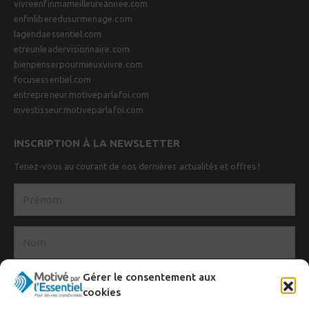
vivreenfinmameilleureannee.com
enfinliberedusurmenage.com
lagendaessentiel.com
etreunleadervisionnaire.com
bienpenserpourmieuxvivre.com
focusessentiel.com
entrepreneur.motiveparlafoi.com
investisseur.motiveparlafoi.com
INSCRIPTION À LA NEWSLETTER
Tenez-vous au courant de nos dernières actualités et offres !
Gérer le consentement aux
cookies