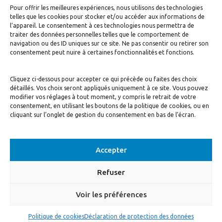
Pour offrir les meilleures expériences, nous utilisons des technologies
J’accepte de recevoir la newsletter
telles que les cookies pour stocker et/ou accéder aux informations de
l’appareil. Le consentement à ces technologies nous permettra de
S'inscrire
traiter des données personnelles telles que le comportement de
navigation ou des ID uniques sur ce site. Ne pas consentir ou retirer son
consentement peut nuire à certaines fonctionnalités et fonctions.
Cliquez ci-dessous pour accepter ce qui précède ou faites des choix
détaillés. Vos choix seront appliqués uniquement à ce site. Vous pouvez
modifier vos réglages à tout moment, y compris le retrait de votre
consentement, en utilisant les boutons de la politique de cookies, ou en
cliquant sur l’onglet de gestion du consentement en bas de l’écran.
© Motivé par l'Essentiel, 2020. Tous droits réservés. Conception:
Visuall
Communication
Accepter
Refuser
Voir les préférences
This site is registered on
wpml.org
as a development site. Switch to a production
site key to
remove this banner
.
Politique de cookies
Déclaration de protection des données