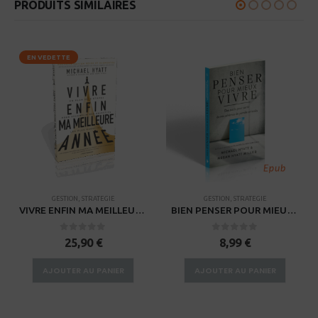
PRODUITS SIMILAIRES
EN VEDETTE
GESTION
,
STRATEGIE
GESTION
,
STRATEGIE
VIVRE ENFIN MA MEILLEURE ANNEE
BIEN PENSER POUR MIEUX VIVRE – EPUB
0
sur 5
0
sur 5
25,90
€
8,99
€
AJOUTER AU PANIER
AJOUTER AU PANIER