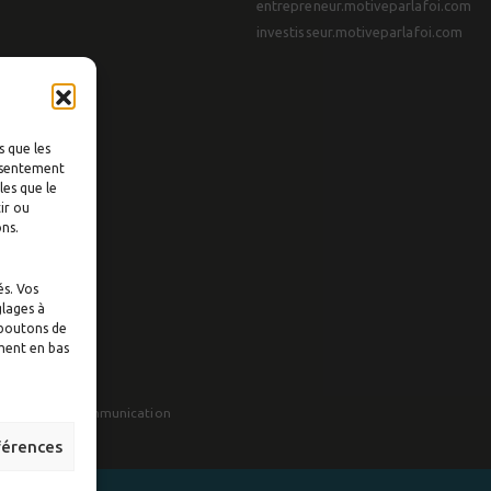
entrepreneur.motiveparlafoi.com
investisseur.motiveparlafoi.com
s que les
onsentement
les que le
ir ou
ons.
és. Vos
glages à
 boutons de
ement en bas
tion:
Visuall Communication
férences