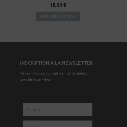
0
sur 5
18,00
€
AJOUTER AU PANIER
AJO
INSCRIPTION À LA NEWSLETTER
Tenez-vous au courant de nos dernières
actualités et offres !