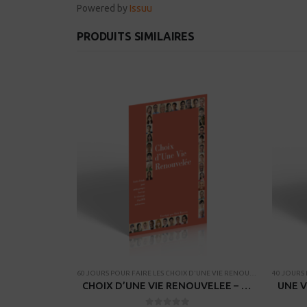
Powered by
Issuu
PRODUITS SIMILAIRES
PAGNES
,
RESSOURCES POUR PETITS GROUPES
,
THÈMES BIBLIQUES
60 JOURS POUR FAIRE LES CHOIX D'UNE VIE RENOUVELEE
,
40 JOURS
CAMPAGN
40 JOURS POUR MIEUX AIMER – Guide d’étude
CHOIX D’UNE VIE RENOUVELEE – Guide d’étude