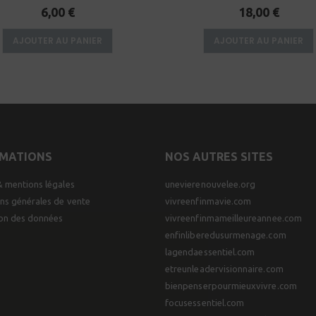
0
sur 5
0
sur 5
6,00
€
18,00
€
AJOUTER AU PANIER
AJOUTER AU PANIER
RMATIONS
NOS AUTRES SITES
& mentions légales
unevierenouvelee.org
ns générales de vente
vivreenfinmavie.com
ion des données
vivreenfinmameilleureannee.com
enfinliberedusurmenage.com
lagendaessentiel.com
etreunleadervisionnaire.com
bienpenserpourmieuxvivre.com
focusessentiel.com