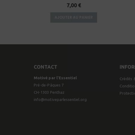
0
sur 5
7,00
€
NIER
AJOUTER AU PANIER
CONTACT
INFO
Motivé par l’Essentiel
Crédits 
Pré-de-Pâques 7
Conditio
CH-1303 Penthaz
Protect
info@motiveparlessentiel.org