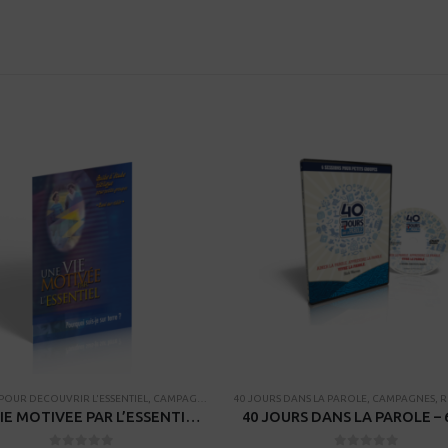
 POUR DECOUVRIR L'ESSENTIEL
ES
,
RESSOURCES POUR PETITS GROUPES
,
CAMPAGNES
,
THÈMES BIBLIQUES
,
PROCESSUS DE FORMATION DE DISCIPLE
40 JOURS DANS LA PAROLE
,
CAMPAGNES
,
RESS
,
RESSO
UNE VIE MOTIVEE PAR L’ESSENTIEL – Guide d’étude